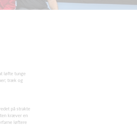
t løfte tunge
ner; træk og
edet på strakte
rten kræver en
rfarne løftere