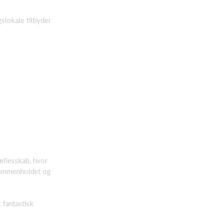
gslokale tilbyder
ællesskab, hvor
 sammenholdet og
 fantastisk