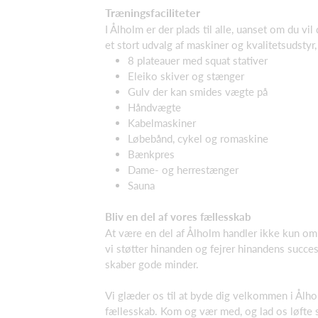
Træningsfaciliteter
I Ålholm er der plads til alle, uanset om du vi
et stort udvalg af maskiner og kvalitetsudstyr,
8 plateauer med squat stativer
Eleiko skiver og stænger
Gulv der kan smides vægte på
Håndvægte
Kabelmaskiner
Løbebånd, cykel og romaskine
Bænkpres
Dame- og herrestænger
Sauna
Bliv en del af vores fællesskab
At være en del af Ålholm handler ikke kun om
vi støtter hinanden og fejrer hinandens succes
skaber gode minder.
Vi glæder os til at byde dig velkommen i Ålho
fællesskab. Kom og vær med, og lad os løfte