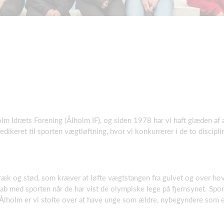
lm Idræts Forening (Ålholm IF), og siden 1978 har vi haft glæden af a
dikeret til sporten vægtløftning, hvor vi konkurrerer i de to discipli
træk og stød, som kræver at løfte vægtstangen fra gulvet og over hov
ab med sporten når de har vist de olympiske lege på fjernsynet. Spo
 Ålholm er vi stolte over at have unge som ældre, nybegyndere som e