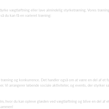
l dyrke vægtløftning eller lave almindelig styrketræning. Vores trænin
 så du kan få en varieret træning:
 træning og konkurrence. Det handler også om at være en del af et f
er. Vi arrangerer løbende sociale aktiviteter, og events, der styrker
lm, hvor du kan opleve glæden ved vægtløftning og blive en del af et
 sammen!